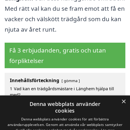
Med rätt val kan du se fram emot att få en
vacker och välskött trädgård som du kan
njuta av året runt.
Få 3 erbjudanden, gratis och utan
förpliktelser
Innehållsförteckning
gömma
1
Vad kan en trädgårdsmästare i Länghem hjälpa till
med?
×
2
Fördelar med att välja trädgårdsmästare i Länghem
Denna webbplats använder
3
Sök efter en skicklig trädgårdsmästare i de
cookies
omgivande städerna Länghem
Denna webbplats använder cookies för att förbättra
användarupplevelsen. Genom att använda vår webbplats samtycker