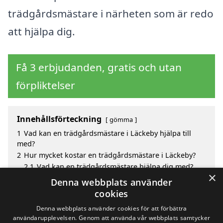
trädgårdsmästare i närheten som är redo
att hjälpa dig.
Få 3 erbjudanden, gratis och utan
förpliktelser
Innehållsförteckning
gömma
1
Vad kan en trädgårdsmästare i Läckeby hjälpa till
med?
2
Hur mycket kostar en trädgårdsmästare i Läckeby?
2.1
Vad kan en trädgårdsmästare hjälpa dig med?
×
3
Fördelar med att välja trädgårdsmästare i Läckeby
Denna webbplats använder
4
Sök efter en skicklig trädgårdsmästare i de
cookies
omgivande städerna Läckeby
Denna webbplats använder cookies för att förbättra
användarupplevelsen. Genom att använda vår webbplats samtycker