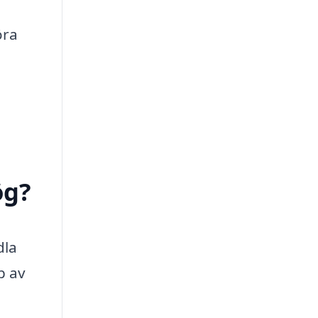
öra
ög?
dla
p av