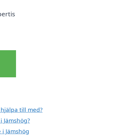
ertis
jälpa till med?
 i Jämshög?
e i Jämshög