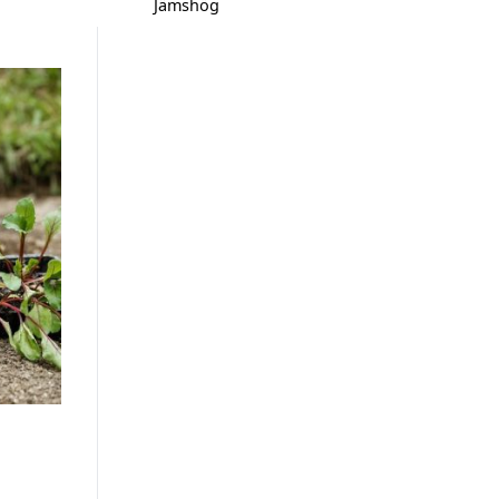
Jämshög