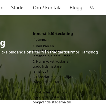
m
Städer
Om / kontakt
Blogg
Innehållsförteckning
ög
gömma
1
Vad kan en
trädgårdsmästare i
 icke bindande offerter från trädgårdsfirmor i Jämshög
Jämshög hjälpa till med?
2
Hur mycket kostar en
trädgårdsmästare i
Jämshög?
3
Fördelar med att välja
trädgårdsmästare i
Jämshög
4
Sök efter en skicklig
trädgårdsmästare i de
omgivande städerna till