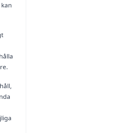
 kan
gt
hålla
re.
håll,
ända
liga