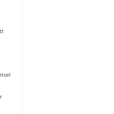
tt
tsel
r