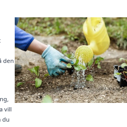
t
å den
ing,
 vill
n du