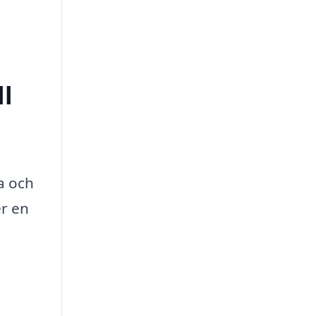
ll
a och
er en