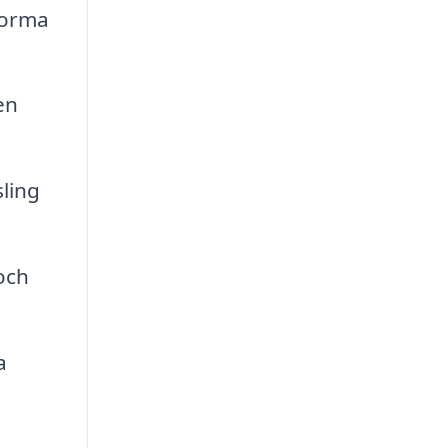
forma
en
sling
och
a