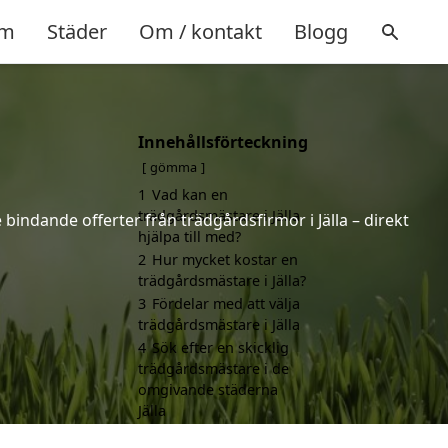
m
Städer
Om / kontakt
Blogg
Innehållsförteckning
gömma
1
Vad kan en
trädgårdsmästare i Jälla
 bindande offerter från trädgårdsfirmor i Jälla – direkt
hjälpa till med?
2
Hur mycket kostar en
trädgårdsmästare i Jälla?
3
Fördelar med att välja
trädgårdsmästare i Jälla
4
Sök efter en skicklig
trädgårdsmästare i de
omgivande städerna
Jälla