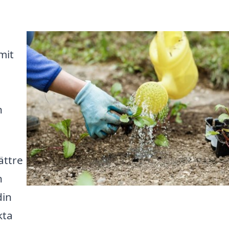
mit
n
ättre
n
din
kta