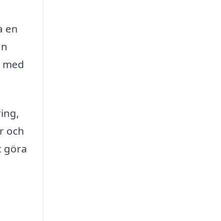
a en
ån
lp med
ing,
er och
t göra