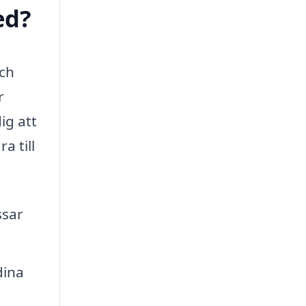
ed?
och
r
ig att
a till
ssar
dina