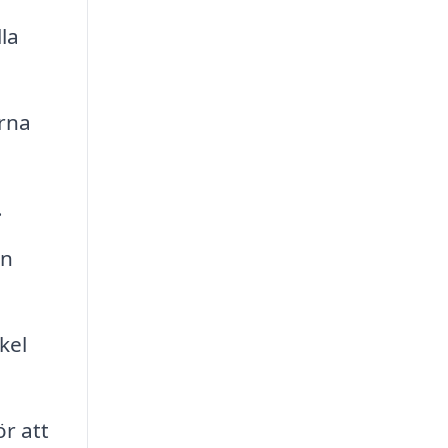
la
orna
.
en
kel
r att