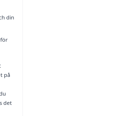
ch din
för
t
et på
 du
s det