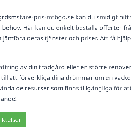
rdsmstare-pris-mtbgq.se kan du smidigt hitt
 behov. Här kan du enkelt beställa offerter fr
jämföra deras tjänster och priser. Att få hjä
ttring av din trädgård eller en större renover
 till att förverkliga dina drömmar om en vack
vända de resurser som finns tillgängliga för at
rande!
iktelser