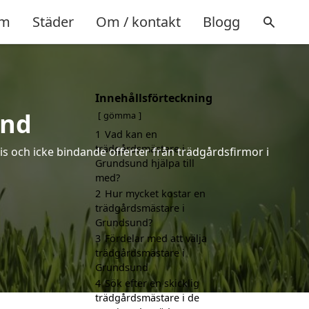
m
Städer
Om / kontakt
Blogg
Innehållsförteckning
und
gömma
1
Vad kan en
trädgårdsmästare i
s och icke bindande offerter från trädgårdsfirmor i
Grundsund hjälpa till
med?
2
Hur mycket kostar en
trädgårdsmästare i
Grundsund?
3
Fördelar med att välja
trädgårdsmästare i
Grundsund
4
Sök efter en skicklig
trädgårdsmästare i de