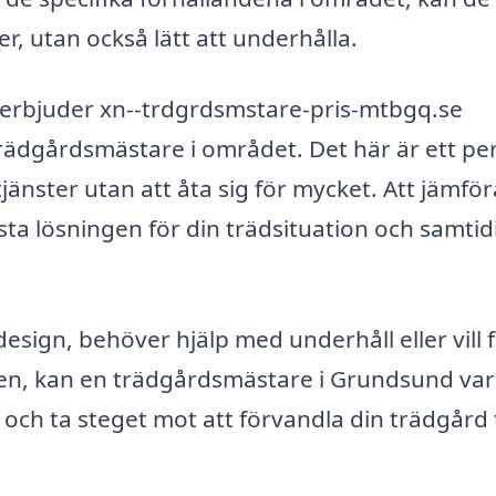
r, utan också lätt att underhålla.
erbjuder xn--trdgrdsmstare-pris-mtbgq.se
 trädgårdsmästare i området. Det här är ett pe
jänster utan att åta sig för mycket. Att jämför
ta lösningen för din trädsituation och samtidi
esign, behöver hjälp med underhåll eller vill 
n, kan en trädgårdsmästare i Grundsund va
och ta steget mot att förvandla din trädgård t