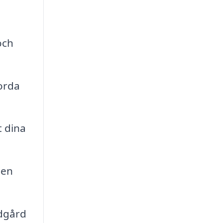
och
orda
t dina
 en
ädgård