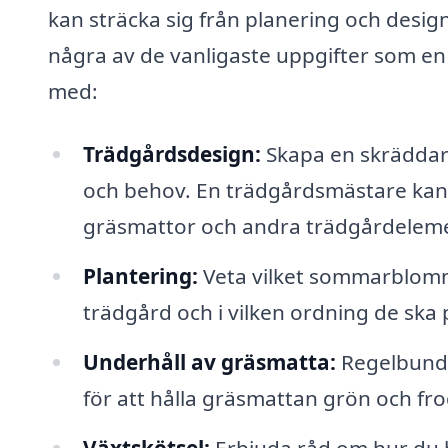
kan sträcka sig från planering och design
några av de vanligaste uppgifter som e
med:
Trädgårdsdesign:
Skapa en skräddar
och behov. En trädgårdsmästare kan hj
gräsmattor och andra trädgårdelem
Plantering:
Veta vilket sommarblommo
trädgård och i vilken ordning de ska 
Underhåll av gräsmatta:
Regelbunde
för att hålla gräsmattan grön och fro
Växtskötsel:
Erbjuda råd om hur du b