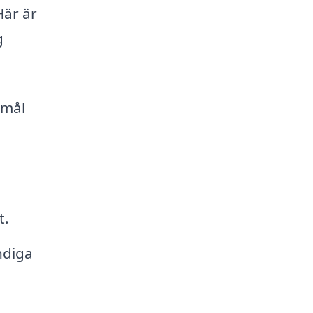
Här är
g
emål
t.
ndiga