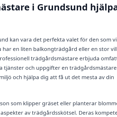
ästare i Grundsund hjälp
nd kan vara det perfekta valet för den som vil
har en liten balkongträdgård eller en stor vil
ofessionell trädgårdsmästare erbjuda omfa
lka tjänster och uppgifter en trädgårdsmästar
ljö och hjälpa dig att få ut det mesta av din
son som klipper gräset eller planterar blomm
ka aspekter av trädgårdsskötsel. Deras kompet