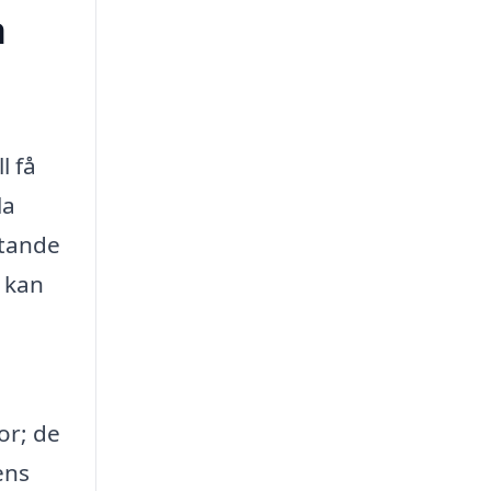
a
l få
la
ttande
e kan
or; de
ens