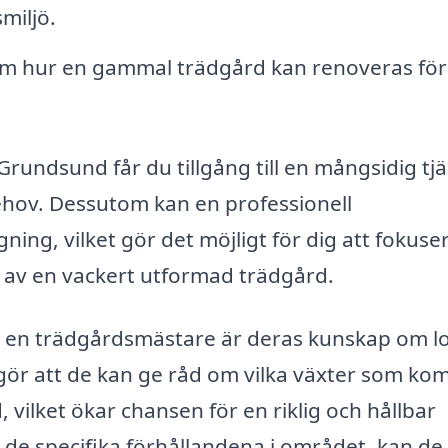
miljö.
m hur en gammal trädgård kan renoveras för
rundsund får du tillgång till en mångsidig tj
ehov. Dessutom kan en professionell
ing, vilket gör det möjligt för dig att fokuse
ta av en vackert utformad trädgård.
 en trädgårdsmästare är deras kunskap om l
 gör att de kan ge råd om vilka växter som k
, vilket ökar chansen för en riklig och hållbar
h de specifika förhållandena i området, kan de