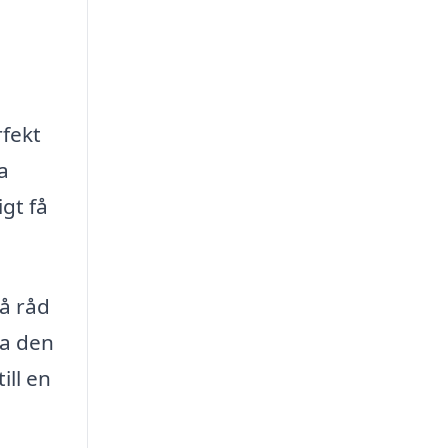
rfekt
a
gt få
få råd
ra den
ill en