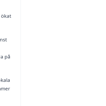
 ökat
änst
ra på
okala
ommer