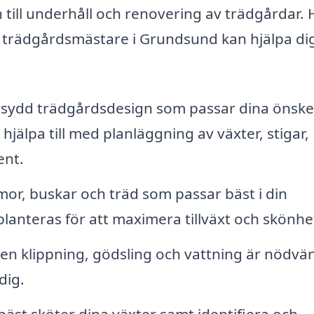
 till underhåll och renovering av trädgårdar. 
n trädgårdsmästare i Grundsund kan hjälpa di
sydd trädgårdsdesign som passar dina önsk
älpa till med planläggning av växter, stigar,
ent.
r, buskar och träd som passar bäst i din
planteras för att maximera tillväxt och skönhe
n klippning, gödsling och vattning är nödvä
dig.
äst sköter dina växter samt identifiera och