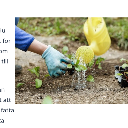
du
 för
som
till
ån
 att
 fatta
ta