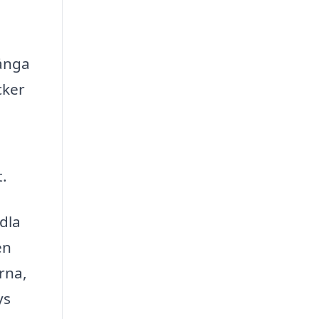
ånga
cker
.
dla
en
rna,
ys