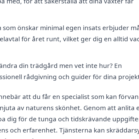
med, för att säkerställa att dina växter får
 som önskar minimal egen insats erbjuder m
vtal för året runt, vilket ger dig en alltid va
rändra din trädgård men vet inte hur? En
ionell rådgivning och guider för dina projekt
nnebär att du får en specialist som kan förvan
n njuta av naturens skönhet. Genom att anlita 
oa dig för de tunga och tidskrävande uppgifte
tens och erfarenhet. Tjänsterna kan skräddars