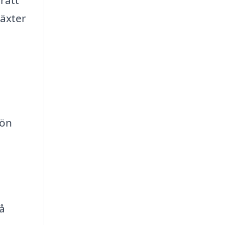
växter
rön
å