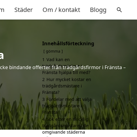
m
Städer
Om / kontakt
Blogg
Innehållsförteckning
a
gömma
1
Vad kan en
trädgårdsmästare i
icke bindande offerter från trädgårdsfirmor i Fränsta –
Fränsta hjälpa till med?
2
Hur mycket kostar en
trädgårdsmästare i
Fränsta?
3
Fördelar med att välja
trädgårdsmästare i
Fränsta
4
Sök efter en skicklig
trädgårdsmästare i de
omgivande städerna