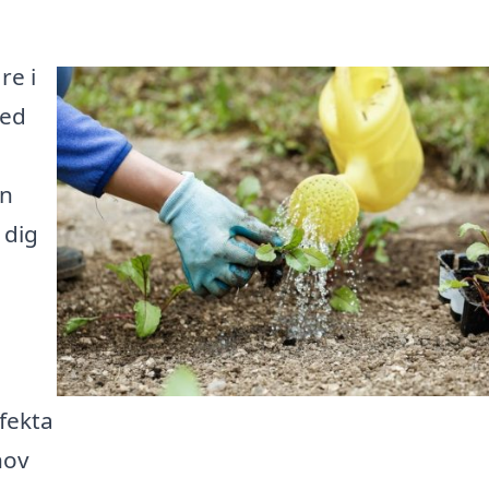
re i
med
in
 dig
fekta
hov