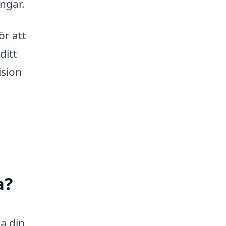
engar.
ör att
ditt
ision
a?
la din