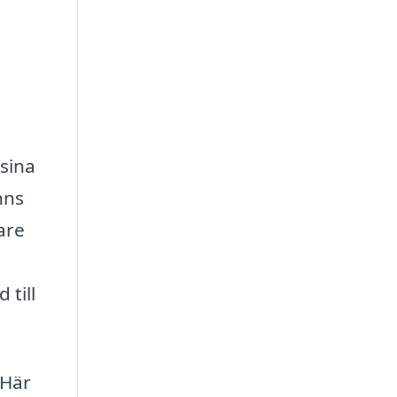
 sina
nns
are
 till
 Här