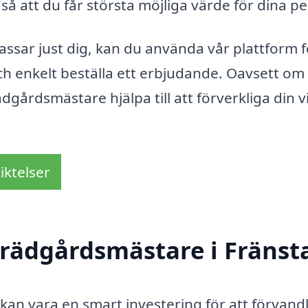
så att du får största möjliga värde för dina p
ssar just dig, kan du använda vår plattform f
och enkelt beställa ett erbjudande. Oavsett om 
trädgårdsmästare hjälpa till att förverkliga din v
iktelser
trädgårdsmästare i Fränst
kan vara en smart investering för att förvand