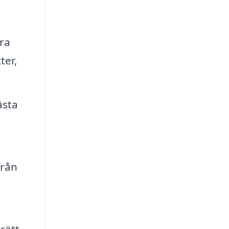
ra
ter,
ästa
från
 rätt