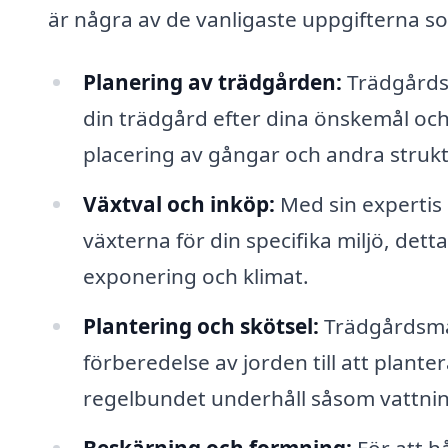
är några av de vanligaste uppgifterna s
Planering av trädgården:
Trädgårdsm
din trädgård efter dina önskemål och 
placering av gångar och andra strukt
Växtval och inköp:
Med sin experti
växterna för din specifika miljö, detta
exponering och klimat.
Plantering och skötsel:
Trädgårdsmäs
förberedelse av jorden till att plan
regelbundet underhåll såsom vattnin
Beskärning och formning:
För att hå