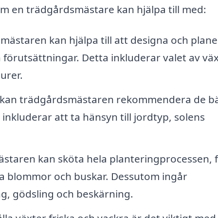
om en trädgårdsmästare kan hjälpa till med:
ästaren kan hjälpa till att designa och plane
förutsättningar. Detta inkluderar valet av väx
urer.
s kan trädgårdsmästaren rekommendera de b
 inkluderar att ta hänsyn till jordtyp, solens
taren kan sköta hela planteringprocessen, 
tera blommor och buskar. Dessutom ingår
g, gödsling och beskärning.
lla växter friska och vackra är det viktigt med