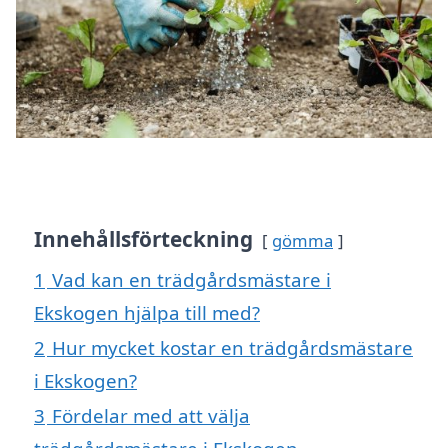
Innehållsförteckning
gömma
1
Vad kan en trädgårdsmästare i
Ekskogen hjälpa till med?
2
Hur mycket kostar en trädgårdsmästare
i Ekskogen?
3
Fördelar med att välja