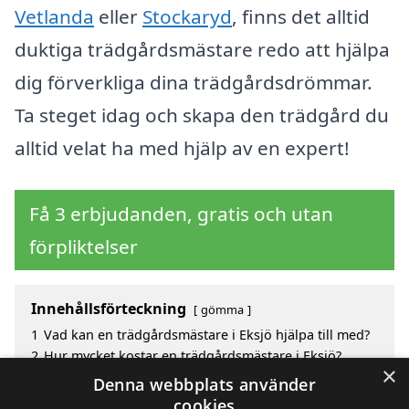
Vetlanda
eller
Stockaryd
, finns det alltid
duktiga trädgårdsmästare redo att hjälpa
dig förverkliga dina trädgårdsdrömmar.
Ta steget idag och skapa den trädgård du
alltid velat ha med hjälp av en expert!
Få 3 erbjudanden, gratis och utan
förpliktelser
Innehållsförteckning
gömma
1
Vad kan en trädgårdsmästare i Eksjö hjälpa till med?
2
Hur mycket kostar en trädgårdsmästare i Eksjö?
×
3
Fördelar med att välja trädgårdsmästare i Eksjö
Denna webbplats använder
4
Sök efter en skicklig trädgårdsmästare i de
cookies