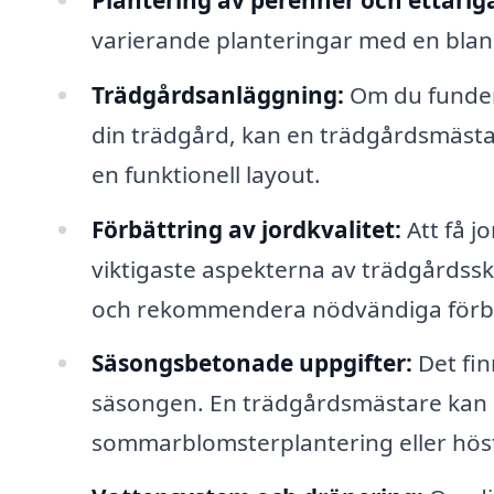
varierande planteringar med en blan
Trädgårdsanläggning:
Om du funderar
din trädgård, kan en trädgårdsmästare
en funktionell layout.
Förbättring av jordkvalitet:
Att få j
viktigaste aspekterna av trädgårdssk
och rekommendera nödvändiga förbä
Säsongsbetonade uppgifter:
Det fin
säsongen. En trädgårdsmästare kan hj
sommarblomsterplantering eller höst