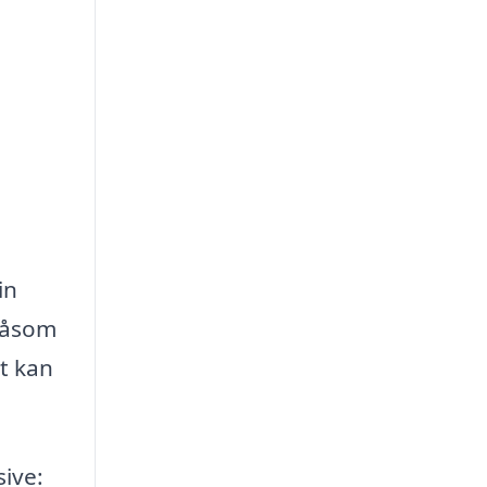
in
 såsom
t kan
ive: