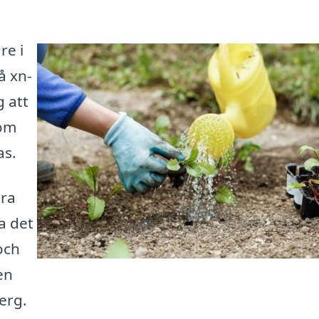
re i
å xn-
 att
som
as.
ära
a det
och
en
erg.