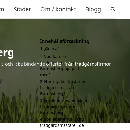
m
Städer
Om / kontakt
Blogg
Innehållsförteckning
erg
gömma
1
Vad kan en
trädgårdsmästare i
is och icke bindande offerter från trädgårdsfirmor i
Borensberg hjälpa till
med?
2
Hur mycket kostar en
trädgårdsmästare i
Borensberg?
3
Fördelar med att välja
trädgårdsmästare i
Borensberg
4
Sök efter en skicklig
trädgårdsmästare i de