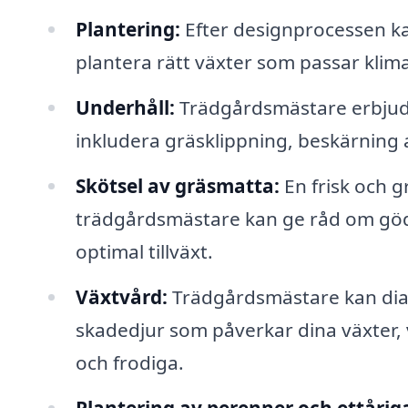
Plantering:
Efter designprocessen ka
plantera rätt växter som passar klim
Underhåll:
Trädgårdsmästare erbjude
inkludera gräsklippning, beskärning 
Skötsel av gräsmatta:
En frisk och 
trädgårdsmästare kan ge råd om göds
optimal tillväxt.
Växtvård:
Trädgårdsmästare kan dia
skadedjur som påverkar dina växter, vilk
och frodiga.
Plantering av perenner och ettårig