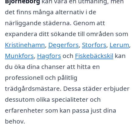
Björneborg
kan vara en utmaning, men
det finns många alternativ i de
närliggande städerna. Genom att
expandera ditt sökande till områden som
Kristinehamn
,
Degerfors
,
Storfors
,
Lerum
,
Munkfors
,
Hagfors
och
Fiskebäckskil
kan
du öka dina chanser att hitta en
professionell och pålitlig
trädgårdsmästare. Dessa städer erbjuder
dessutom olika specialiteter och
erfarenheter som kan passa just dina
behov.