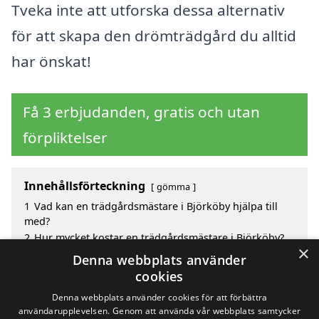
Tveka inte att utforska dessa alternativ
för att skapa den drömträdgård du alltid
har önskat!
Få 3 erbjudanden, gratis och utan
förpliktelser
Innehållsförteckning
gömma
1
Vad kan en trädgårdsmästare i Björköby hjälpa till
med?
2
Hur mycket kostar en trädgårdsmästare i Björköby?
×
3
Fördelar med att välja trädgårdsmästare i Björköby
Denna webbplats använder
4
Sök efter en skicklig trädgårdsmästare i de
cookies
omgivande städerna Björköby
Denna webbplats använder cookies för att förbättra
användarupplevelsen. Genom att använda vår webbplats samtycker