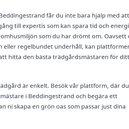
Beddingestrand får du inte bara hjälp med at
lgång till expertis som kan spara tid och energ
 utomhusmiljön som du har drömt om. Oavsett
eller regelbundet underhåll, kan plattformen
tt hitta den bästa trädgårdsmästaren för dit
n trädgård är enkelt. Besök vår plattform, där d
dsmästare i Beddingestrand och begära ett
an ni skapa en grön oas som passar just dina