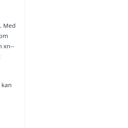
t
i. Med
 om
 xn--
t
u kan