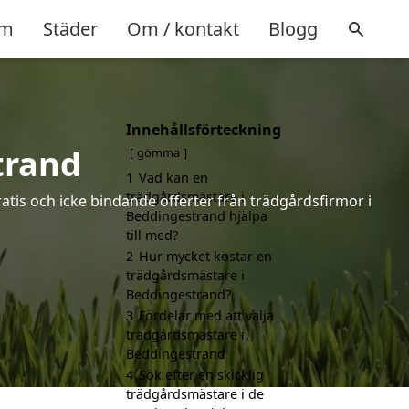
m
Städer
Om / kontakt
Blogg
Innehållsförteckning
trand
gömma
1
Vad kan en
trädgårdsmästare i
atis och icke bindande offerter från trädgårdsfirmor i
Beddingestrand hjälpa
till med?
2
Hur mycket kostar en
trädgårdsmästare i
Beddingestrand?
3
Fördelar med att välja
trädgårdsmästare i
Beddingestrand
4
Sök efter en skicklig
trädgårdsmästare i de