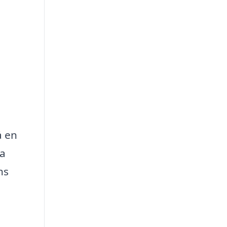
å en
ra
ns