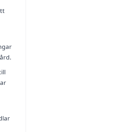
tt
ngar
ård.
ll
ar
dlar