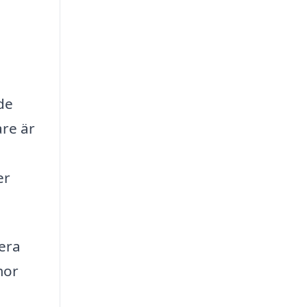
de
are är
er
era
mor