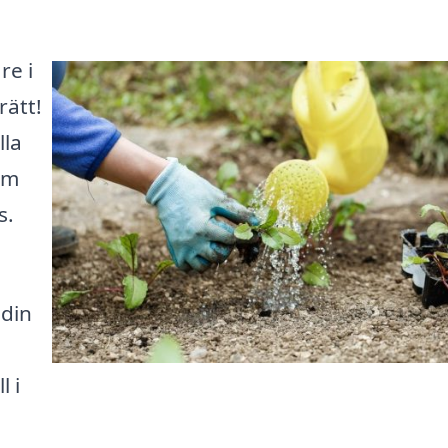
re i
rätt!
lla
om
s.
 din
l i