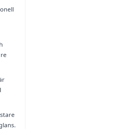
onell
h
are
är
l
stare
glans.