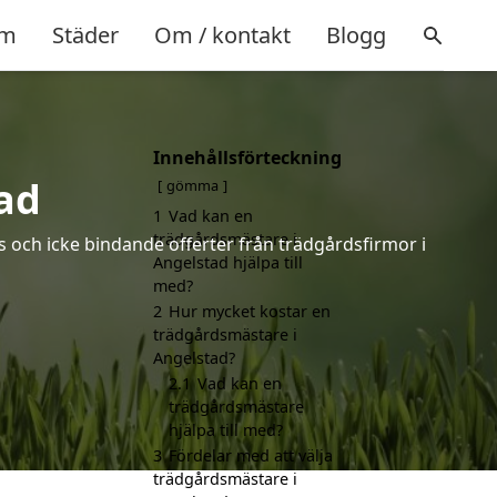
m
Städer
Om / kontakt
Blogg
Innehållsförteckning
ad
gömma
1
Vad kan en
trädgårdsmästare i
s och icke bindande offerter från trädgårdsfirmor i
Angelstad hjälpa till
med?
2
Hur mycket kostar en
trädgårdsmästare i
Angelstad?
2.1
Vad kan en
trädgårdsmästare
hjälpa till med?
3
Fördelar med att välja
trädgårdsmästare i