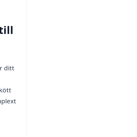
ill
 ditt
kött
mplext