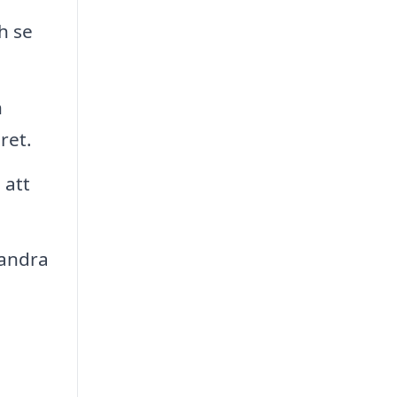
h se
n
ret.
 att
 andra