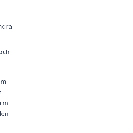
andra
och
som
m
orm
den