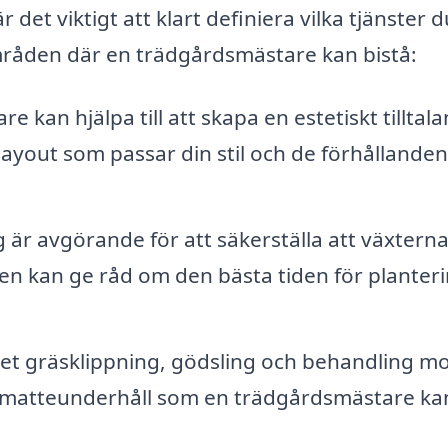
det viktigt att klart definiera vilka tjänster d
mråden där en trädgårdsmästare kan bistå:
 kan hjälpa till att skapa en estetiskt tilltal
layout som passar din stil och de förhållande
 är avgörande för att säkerställa att växtern
n kan ge råd om den bästa tiden för planter
t gräsklippning, gödsling och behandling m
äsmatteunderhåll som en trädgårdsmästare ka