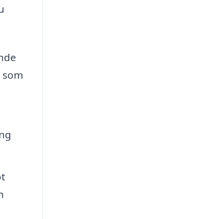
u
ande
n som
a
ing
ot
n