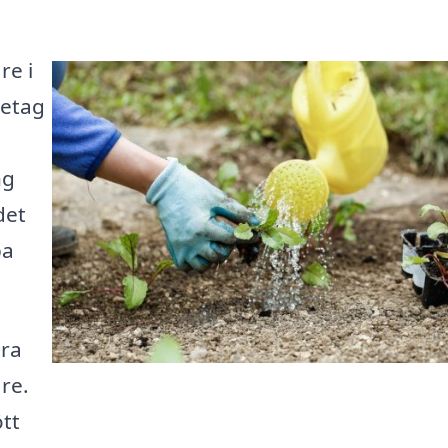
re i
retag
ng
det
pa
ära
re.
tt