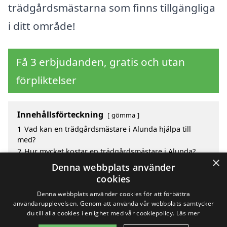
trädgårdsmästarna som finns tillgängliga
i ditt område!
Få 3 erbjudanden, gratis och utan
förpliktelser
Innehållsförteckning
gömma
1
Vad kan en trädgårdsmästare i Alunda hjälpa till
med?
2
Hur mycket kostar en trädgårdsmästare i Alunda?
×
3
Fördelar med att välja trädgårdsmästare i Alunda
Denna webbplats använder
4
Sök efter en skicklig trädgårdsmästare i de
cookies
omgivande städerna Alunda
Denna webbplats använder cookies för att förbättra
användarupplevelsen. Genom att använda vår webbplats samtycker
du till alla cookies i enlighet med vår cookiepolicy.
Läs mer